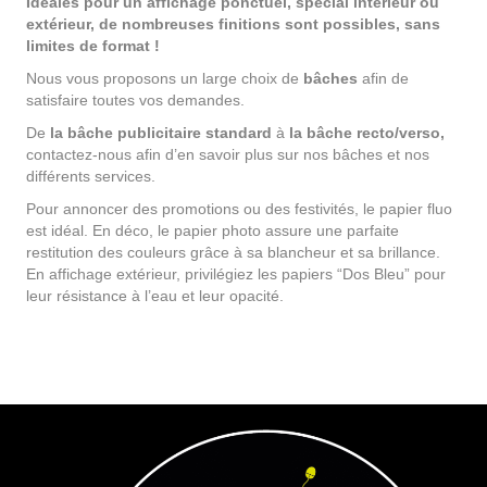
Idéales pour un affichage ponctuel, spécial intérieur ou
extérieur, de nombreuses finitions sont possibles, sans
limites de format !
Nous vous proposons un large choix de
bâches
afin de
satisfaire toutes vos demandes.
De
la bâche publicitaire standard
à
la bâche recto/verso,
contactez-nous afin d’en savoir plus sur nos bâches et nos
différents services.
Pour annoncer des promotions ou des festivités, le papier fluo
est idéal. En déco, le papier photo assure une parfaite
restitution des couleurs grâce à sa blancheur et sa brillance.
En affichage extérieur, privilégiez les papiers “Dos Bleu” pour
leur résistance à l’eau et leur opacité.